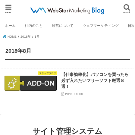
menu
search
ホーム
社内のこと
経営について
ウェブマーケティング
日
HOME
2018年
8月
2018年8月
スタッフブログ
【仕事効率化】パソコンを買ったら
必ず入れたいフリーソフト厳選８
選！
2018.08.08
サイト管理システム